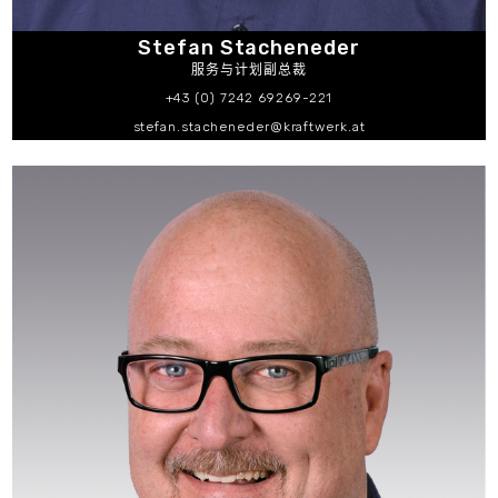
Stefan Stacheneder
服务与计划副总裁
+43 (0) 7242 69269-221
stefan.stacheneder@kraftwerk.at