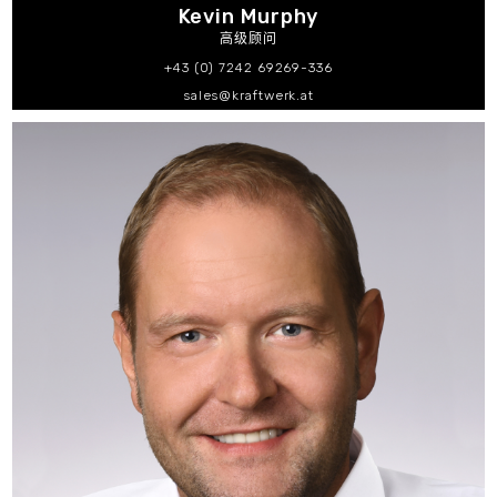
Kevin Murphy
高级顾问
+43 (0) 7242 69269-336
sales@kraftwerk.at