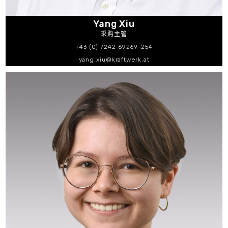
Yang Xiu
采购主管
+43 (0) 7242 69269-254
yang.xiu@kraftwerk.at