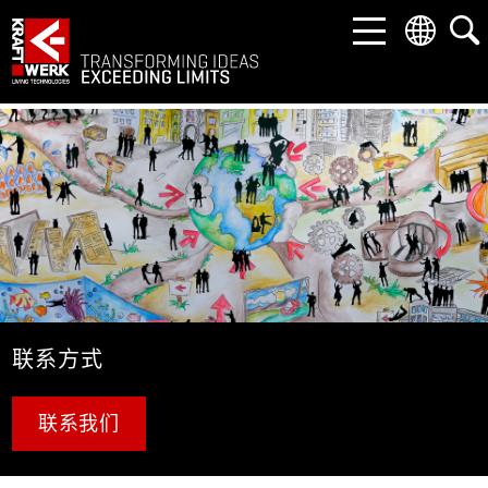
返回
返回
返回
市场
产品
公司
娱乐
幻变剧场
关于我们
工业和科技
交钥匙景点
联系方式
博物馆和展览馆
动感技术
资料下载
联系方式
企业解决方案
沉浸式屏幕
联系我们
建筑
LED 解决方案