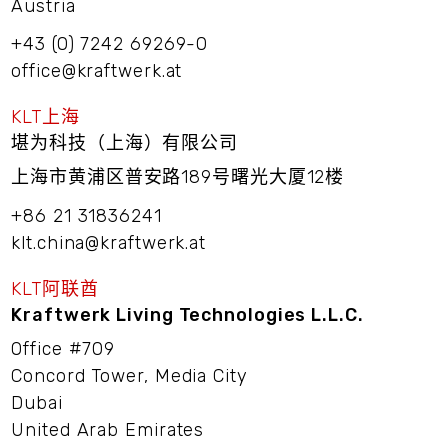
Austria
+43 (0) 7242 69269-0
office@kraftwerk.at
KLT上海
堪为科技（上海）有限公司
上海市黄浦区普安路189号曙光大厦12楼
+86 21 31836241
klt.china@kraftwerk.at
KLT阿联酋
Kraftwerk Living Technologies L.L.C.
Office #709
Concord Tower, Media City
Dubai
United Arab Emirates