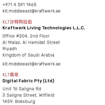
+971 4 591 1465
klt.middleeast@kraftwerk.ae
KLT沙特阿拉伯
Kraftwerk Living Technologies L.L.C.
Office #204, 2nd Floor
Al Malaz, Al Hamidat Street
Riyadh
Kingdom of Saudi Arabia
klt.middleeast@kraftwerk.ae
KLT南非
Digital Fabric Pty (Ltd)
Unit 16 Saligna Rd
3 Saligna Street, Witfield
1459, Boksburg