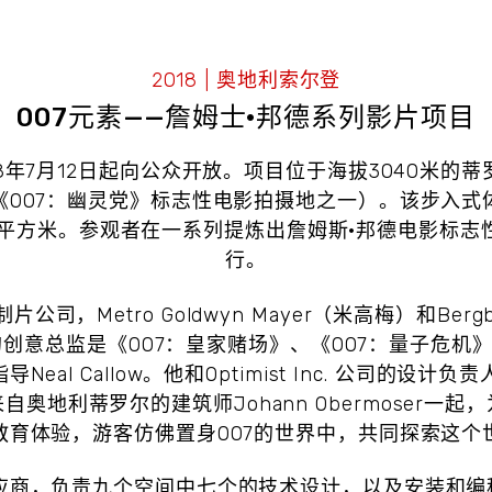
2018 | 奥地利索尔登
007元素——詹姆士·邦德系列影片项目
2018年7月12日起向公众开放。项目位于海拔3040米的
《007：幽灵党》标志性电影拍摄地之一）。该步入式
00平方米。参观者在一系列提炼出詹姆斯·邦德电影标志
行。
制片公司，Metro Goldwyn Mayer（米高梅）和Bergba
创意总监是《007：皇家赌场》、《007：量子危机》
al Callow。他和Optimist Inc. 公司的设计负责人Ti
奥地利蒂罗尔的建筑师Johann Obermoser一
教育体验，游客仿佛置身007的世界中，共同探索这个
应商，负责九个空间中七个的技术设计，以及安装和编程