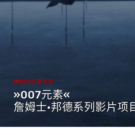
博物馆和展览馆
»007元素«
詹姆士·邦德系列影片项