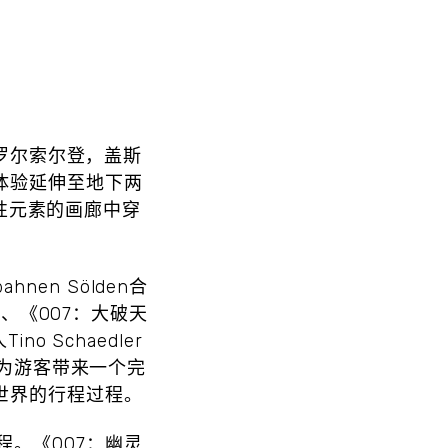
蒂罗尔索尔登，盖斯
体验延伸至地下两
性元素的画廊中穿
hnen Sölden合
、《007：大破天
no Schaedler
起，为游客带来一个完
世界的行程过程。
。《007：幽灵